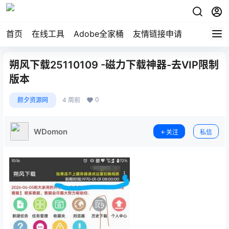
首页
在线工具
Adobe全家桶
友情链接申请
朔风下载25110109 -磁力下载神器-去VIP限制
版本
0
颜夕资源网
4 周前
WDomon
关注
私信