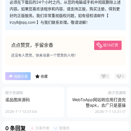
必须在下载后的24个小时之内，从您的电脑或手机中彻底删除上述
内容。如果您喜欢该程序和内容，请支持正版，购买注册，得到更
好的正版服务。我们非常重视版权问题，如有侵权请邮件【
lrzy8@qq.com 】与我们联系处理。敬请谅解！
点点赞赏，手留余香
给TA打赏
还没有人赞赏，快来当第一个赞赏的人吧！
0
0
海报分享
收藏
颜夕资源网
颜夕资源网
诺品图床源码
WebToApp网站转应用打造完
整apk，去广只是基操
2026-7-7 13:31:04
2026-7-7 13:31:17
0 条回复
文章作者
管理员
A
M