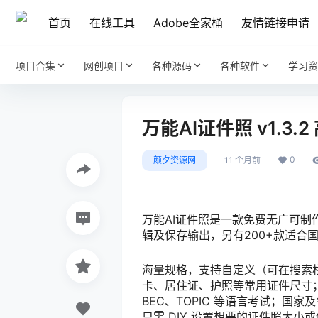
首页
在线工具
Adobe全家桶
友情链接申请
项目合集
网创项目
各种源码
各种软件
学习资
万能AI证件照 v1.3
0
颜夕资源网
11 个月前
万能AI证件照是一款免费无广可制
辑及保存输出，另有200+款适合
海量规格，支持自定义（可在搜索
卡、居住证、护照等常用证件尺寸
BEC、TOPIC 等语言考试；
只需 DIY 设置想要的证件照大小